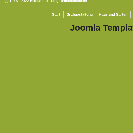
(c) 1966 - 2022 Bildhauerei Rörig Hettenleidelheim
Start
Grabgestaltung
Haus und Garten
Joomla Templa